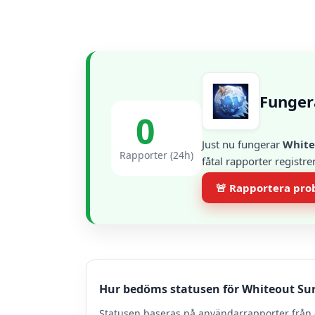
Funger
0
Just nu fungerar
White
Rapporter (24h)
fåtal rapporter registr
🚨 Rapportera pr
Hur bedöms statusen för Whiteout Sur
Statusen baseras på användarrapporter från 