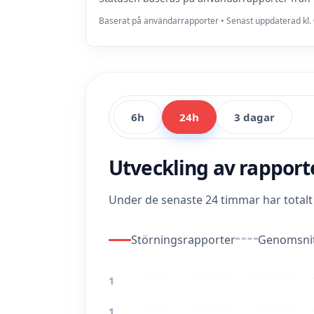
Baserat på användarrapporter • Senast uppdaterad kl. 
6h
24h
3 dagar
Utveckling av rappor
Under de senaste 24 timmar har total
Störningsrapporter
Genomsnit
1
1