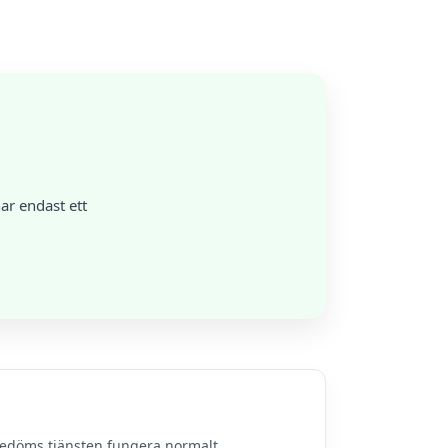
ar endast ett
bedöms tjänsten fungera normalt.