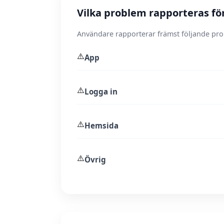
Vilka problem rapporteras fö
Användare rapporterar främst följande pr
⚠️
App
⚠️
Logga in
⚠️
Hemsida
⚠️
Övrig