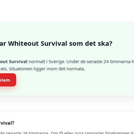
ar Whiteout Survival som det ska?
out Survival
normalt i Sverige. Under de senaste 24 timmarna h
erats. Situationen ligger inom det normala.
oblem
vival?
de senaste 24 timmarna. Om få eller inga rapporter förekommer 