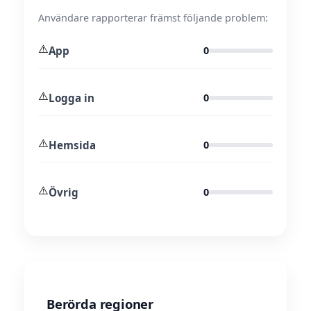
Användare rapporterar främst följande problem:
⚠️
App
0
⚠️
Logga in
0
⚠️
Hemsida
0
⚠️
Övrig
0
Berörda regioner