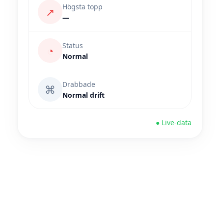
Högsta topp
↗
—
Status
◔
Normal
Drabbade
⌘
Normal drift
● Live-data