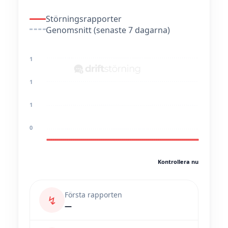
Störningsrapporter
Genomsnitt (senaste 7 dagarna)
1
1
1
0
Kontrollera nu
Första rapporten
↯
—